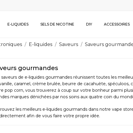
E-LIQUIDES
SELS DE NICOTINE
DIY
ACCESSOIRES
ctroniques
E-liquides
Saveurs
Saveurs gourmand
veurs gourmandes
 saveurs de e-liquides gourmandes réunissent toutes les meill
vanille, caramel, crème brulée, beurre de cacahuète, spéculoos, c
re pop corn, vous trouverez à coup sur votre bonheur parmi plusi
ndes marques dénichées par nos soins aux quatre coin du mond
rouvez les meilleurs e-liquides gourmands dans notre vape stor
 directement afin de vous faire votre propre idée.