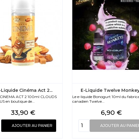
-Liquide Cinéma Act 2...
E-Liquide Twelve Monkeys
de CINEMA ACT 2 100ml CLOUDS
Le e-liquide Bonogurt 10ml du fabric
S en boutique de...
canadien Twelve...
Prix
Prix
33,90 €
6,90 €
AJOUTER AU PANIER
AJOUTER AU PANIE