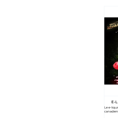
E-L
Le e-liq
canadien