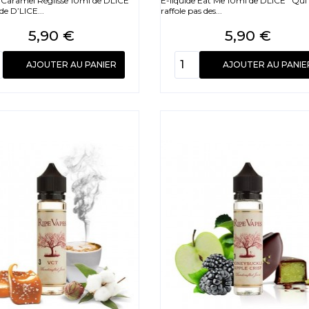
e Caramel Réglisse 10ml de DLICE
E-liquide Eat Me 10ml de DLICE Qui
ide D’LICE...
raffole pas des...
Prix
Prix
5,90 €
5,90 €
AJOUTER AU PANIER
AJOUTER AU PANIE