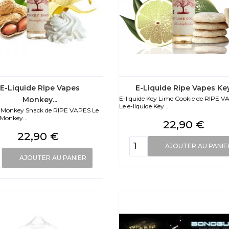
E-Liquide Ripe Vapes
E-Liquide Ripe Vapes Key.
E-liquide Key Lime Cookie de RIPE V
Monkey...
Le e-liquide Key...
e Monkey Snack de RIPE VAPES Le
 Monkey...
Prix
22,90 €
Prix
22,90 €
AJOUTER AU PANIE
AJOUTER AU PANIER