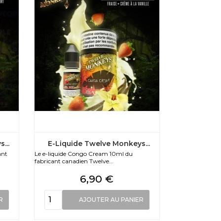
...
E-Liquide Twelve Monkeys...
ant
Le e-liquide Congo Cream 10ml du
fabricant canadien Twelve...
Prix
6,90 €
R
AJOUTER AU PANIER