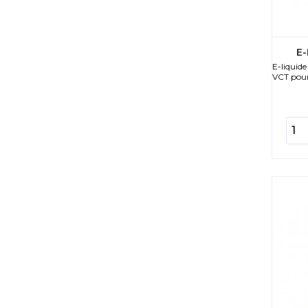
E-
E-liquid
VCT pour 