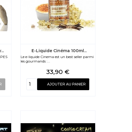
..
E-Liquide Cinéma 100ml...
APES
Le e-liquide Cinema est un best seller parmi
les gourmands :...
Prix
33,90 €
R
AJOUTER AU PANIER