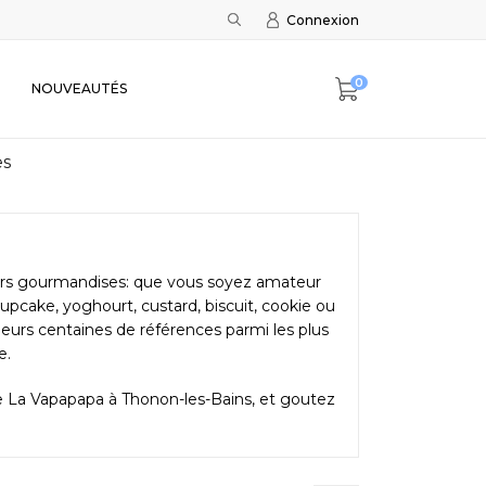
Connexion
0
NOUVEAUTÉS
es
eurs gourmandises: que vous soyez amateur
upcake, yoghourt, custard, biscuit, cookie ou
eurs centaines de références parmi les plus
e.
e La Vapapapa à Thonon-les-Bains, et goutez