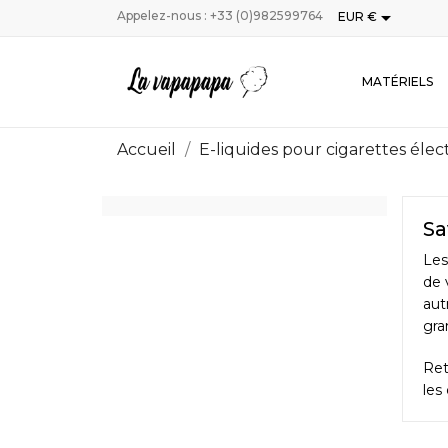

Appelez-nous :
+33 (0)982599764
EUR €
MATÉRIELS
Accueil
E-liquides pour cigarettes éle
Sa
Les
de 
aut
gra
Ret
les