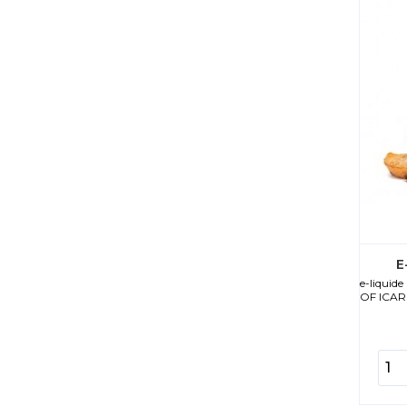
E
e-liqui
OF ICARU