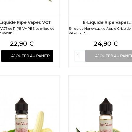
Liquide Ripe Vapes VCT
E-Liquide Ripe Vapes...
e VCT de RIPE VAPES Le e-liquide
E-liquide Honeysuskle Apple Crisp de
Vanille...
VAPES Le...
Prix
Prix
22,90 €
24,90 €
AJOUTER AU PANIER
AJOUTER AU PANIE