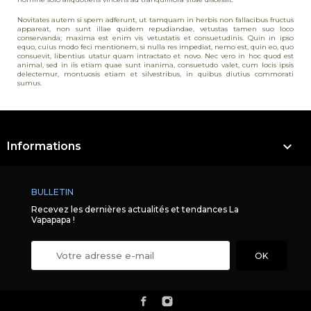
Novitates autem si spem adferunt, ut tamquam in herbis non fallacibus fructus
appareat, non sunt illae quidem repudiandae, vetustas tamen suo loco
conservanda; maxima est enim vis vetustatis et consuetudinis. Quin in ipso
equo, cuius modo feci mentionem, si nulla res impediat, nemo est, quin eo, quo
consuevit, libentius utatur quam intractato et novo. Nec vero in hoc quod est
animal, sed in iis etiam quae sunt inanima, consuetudo valet, cum locis ipsis
delectemur, montuosis etiam et silvestribus, in quibus diutius commorati
sumus.

Informations
BULLETIN
Recevez les dernières actualités et tendances La
Vapapapa !