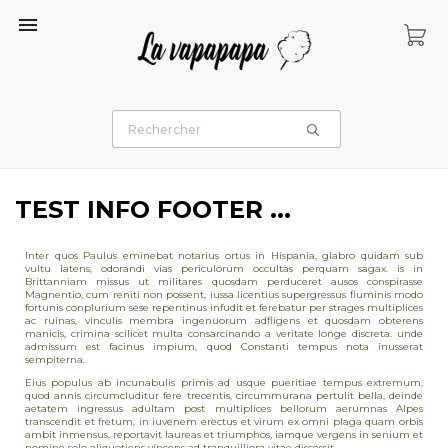

TEST INFO FOOTER ...
Inter quos Paulus eminebat notarius ortus in Hispania, glabro quidam sub
vultu latens, odorandi vias periculorum occultas perquam sagax. is in
Brittanniam missus ut militares quosdam perduceret ausos conspirasse
Magnentio, cum reniti non possent, iussa licentius supergressus fluminis modo
fortunis conplurium sese repentinus infudit et ferebatur per strages multiplices
ac ruinas, vinculis membra ingenuorum adfligens et quosdam obterens
manicis, crimina scilicet multa consarcinando a veritate longe discreta. unde
admissum est facinus impium, quod Constanti tempus nota inusserat
sempiterna.
Eius populus ab incunabulis primis ad usque pueritiae tempus extremum,
quod annis circumcluditur fere trecentis, circummurana pertulit bella, deinde
aetatem ingressus adultam post multiplices bellorum aerumnas Alpes
transcendit et fretum, in iuvenem erectus et virum ex omni plaga quam orbis
ambit inmensus, reportavit laureas et triumphos, iamque vergens in senium et
nomine solo aliquotiens vincens ad tranquilliora vitae discessit.