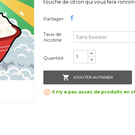
touche de citron qui vous fera ronr
Partager
Taux de
nicotine
Quantité

AJOUTER AU PANIER

Il n'y a pas assez de produits en s