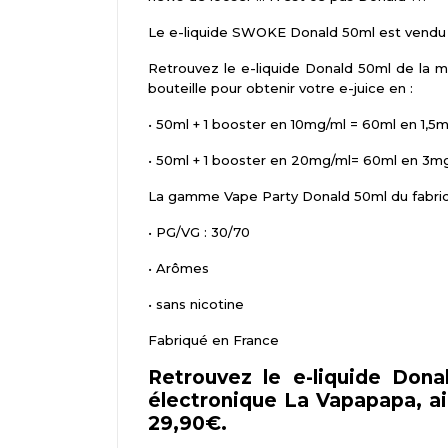
Le e-liquide SWOKE Donald 50ml est vendu à
Retrouvez le e-liquide Donald 50ml de l
bouteille pour obtenir votre e-juice en :
•
50ml + 1 booster en 10mg/ml = 60ml en 1,5
•
50ml + 1 booster en 20mg/ml= 60ml en 3m
La gamme Vape Party Donald 50ml du fabric
•
PG/VG : 30/70
•
Arômes
•
sans nicotine
Fabriqué en France
Retrouvez le e-liquide Don
électronique La Vapapapa, ains
29,90€.