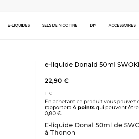
E-LIQUIDES
SELS DE NICOTINE
DIY
ACCESSOIRES
e-liquide Donald 50ml SWOK
22,90 €
TTC
En achetant ce produit vous pouvez 
rapportera
4
points
qui peuvent être
0,80 €
.
E-liquide Donal 50ml de SWO
à Thonon