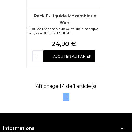
Pack E-Liquide Mozambique
60ml
E-liquide Mozambique 60ml de la marque
française PULP KITCHEN...
Prix
24,90 €
AJOUTER AU PANIER
Affichage 1-1 de 1 article(s)
1

Informations