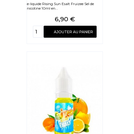
e-liquide Rising Sun Esalt Fruizee Sel de
nicotine 10ml en...
Prix
6,90 €
AJOUTER AU PANIER