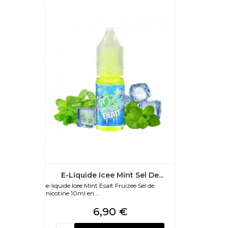
E-Liquide Icee Mint Sel De...
e-liquide Icee Mint Esalt Fruizee Sel de
nicotine 10ml en...
Prix
6,90 €