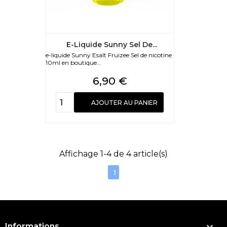
E-Liquide Sunny Sel De...
e-liquide Sunny Esalt Fruizee Sel de nicotine
10ml en boutique...
Prix
6,90 €
AJOUTER AU PANIER
Affichage 1-4 de 4 article(s)
1
Informations