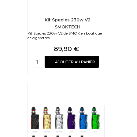
Kit Species 230w V2
SMOKTECH
Kit Species 230w V2 de SMOK en boutique
de cigarettes...
Prix
89,90 €
AJOUTER AU PANIER