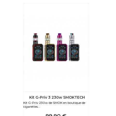
Kit G-Priv 3 230w SMOKTECH
Kit G-Priv 230w de SMOK en boutique de
cigarettes...
Prix
99,90 €