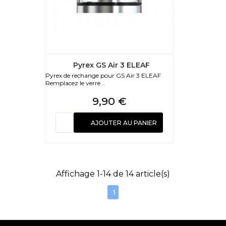
Pyrex GS Air 3 ELEAF
Pyrex de rechange pour GS Air 3 ELEAF
Remplacez le verre...
Prix
9,90 €
AJOUTER AU PANIER
Affichage 1-14 de 14 article(s)
1