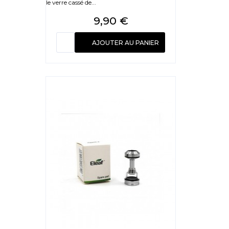
le verre cassé de...
Prix
9,90 €
AJOUTER AU PANIER