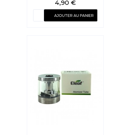
Prix
4,90 €
AJOUTER AU PANIER