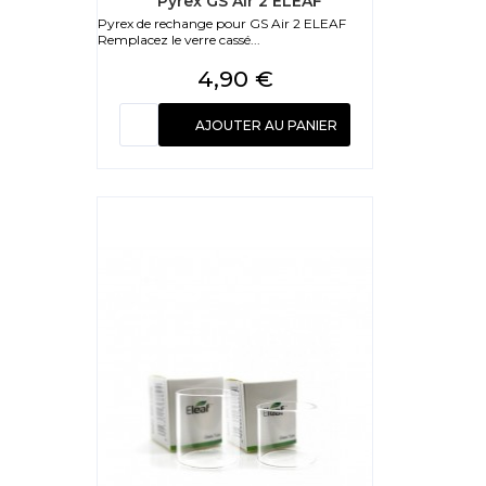
Pyrex GS Air 2 ELEAF
Pyrex de rechange pour GS Air 2 ELEAF
Remplacez le verre cassé...
Prix
4,90 €
AJOUTER AU PANIER