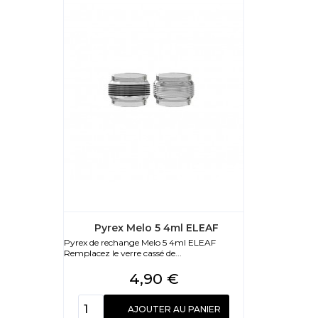
Pyrex Melo 5 4ml ELEAF
Pyrex de rechange Melo 5 4ml ELEAF
Remplacez le verre cassé de...
Prix
4,90 €
AJOUTER AU PANIER