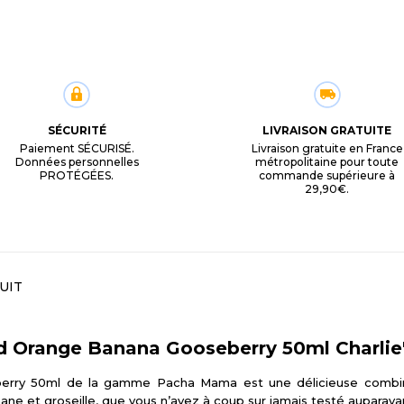
SÉCURITÉ
LIVRAISON GRATUITE
Paiement SÉCURISÉ.
Livraison gratuite en France
Données personnelles
métropolitaine pour toute
PROTÉGÉES.
commande supérieure à
29,90€.
UIT
d Orange Banana Gooseberry 50ml
Charlie
erry 50ml de la gamme Pacha Mama est une délicieuse combina
ne et groseille, que vous n’avez à coup sur jamais testé auparava