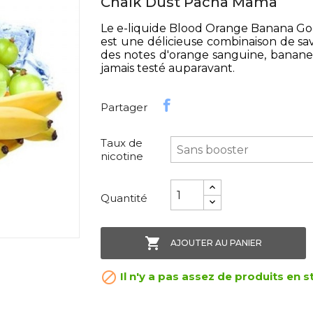
Chalk Dust Pacha Mama
Le e-liquide Blood Orange Banana 
est une délicieuse combinaison de sa
des notes d'orange sanguine, banane 
jamais testé auparavant.
Partager
Taux de
nicotine
Quantité

AJOUTER AU PANIER

Il n'y a pas assez de produits en s