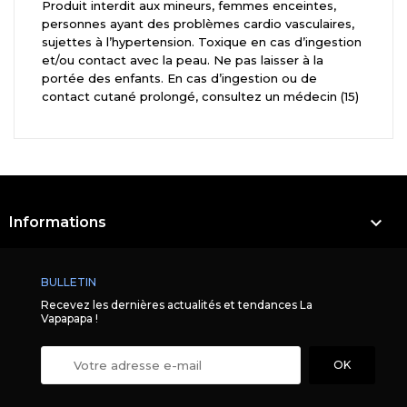
Produit interdit aux mineurs, femmes enceintes,
personnes ayant des problèmes cardio vasculaires,
sujettes à l’hypertension. Toxique en cas d’ingestion
et/ou contact avec la peau. Ne pas laisser à la
portée des enfants. En cas d’ingestion ou de
contact cutané prolongé, consultez un médecin (15)

Informations
BULLETIN
Recevez les dernières actualités et tendances La
Vapapapa !