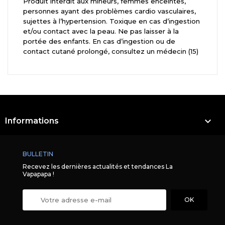
Produit interdit aux mineurs, femmes enceintes,
personnes ayant des problèmes cardio vasculaires,
sujettes à l’hypertension. Toxique en cas d’ingestion
et/ou contact avec la peau. Ne pas laisser à la
portée des enfants. En cas d’ingestion ou de
contact cutané prolongé, consultez un médecin (15)

Informations
BULLETIN
Recevez les dernières actualités et tendances La
Vapapapa !