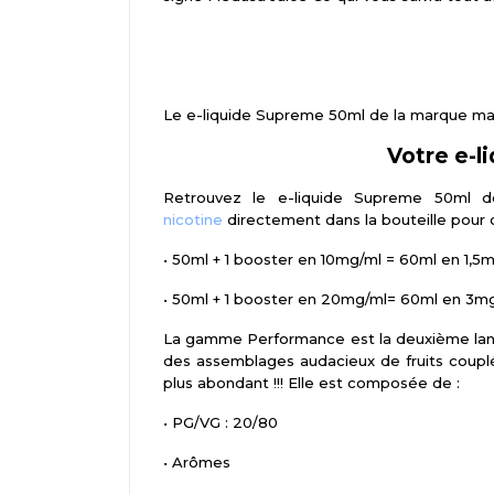
Le e-liquide Supreme 50ml de la marque mala
Votre e-l
Retrouvez le e-liquide Supreme 50ml
nicotine
directement dans la bouteille pour o
•
50ml + 1 booster en 10mg/ml = 60ml en 1,5
•
50ml + 1 booster en 20mg/ml= 60ml en 3m
La gamme Performance est la deuxième lanc
des assemblages audacieux de fruits coupl
plus abondant !!! Elle est composée de :
•
PG/VG : 20/80
•
Arômes