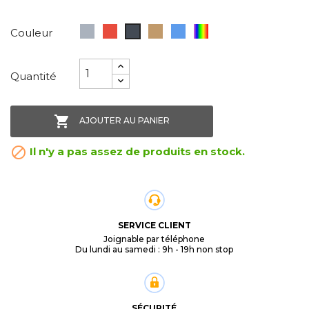
Gris
Rouge
Camel
Bleu
Rainbow
Noir
Couleur
Quantité

AJOUTER AU PANIER

Il n'y a pas assez de produits en stock.
SERVICE CLIENT
Joignable par téléphone
Du lundi au samedi : 9h - 19h non stop
SÉCURITÉ