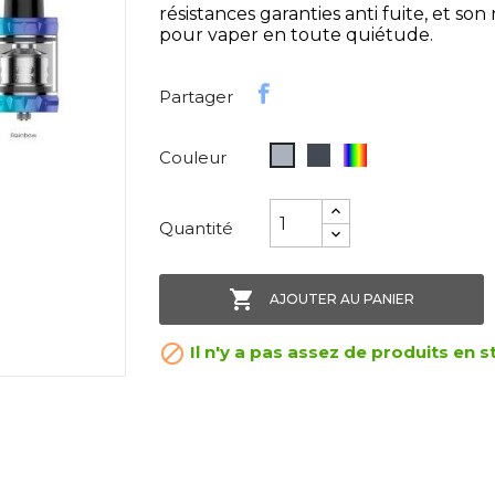
résistances garanties anti fuite, et son n
pour vaper en toute quiétude.
Partager
Noir
Rainbow
Gris
Couleur
Quantité

AJOUTER AU PANIER

Il n'y a pas assez de produits en s