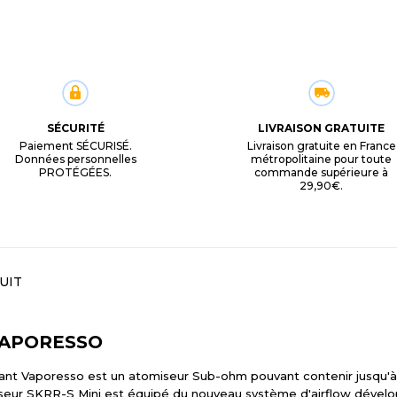
SÉCURITÉ
LIVRAISON GRATUITE
Paiement SÉCURISÉ.
Livraison gratuite en France
Données personnelles
métropolitaine pour toute
PROTÉGÉES.
commande supérieure à
29,90€.
UIT
 VAPORESSO
cant Vaporesso est un atomiseur Sub-ohm pouvant contenir jusqu'à
miseur SKRR-S Mini est équipé du nouveau système d'airflow déve