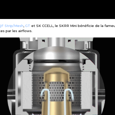
 QF Strip/Mesh
,
GT
et SK CCELL, le SKRR Mini bénéficie de la fame
tes par les airflows.