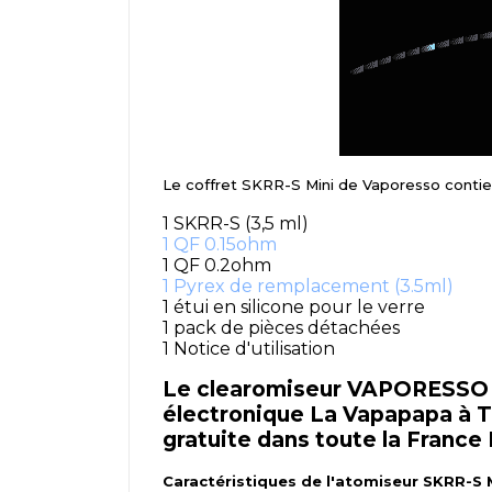
Le coffret SKRR-S Mini de Vaporesso contie
1 SKRR-S (3,5 ml)
1 QF 0.15ohm
1 QF 0.2ohm
1 Pyrex de remplacement (3.5ml)
1 étui en silicone pour le verre
1 pack de pièces détachées
1 Notice d'utilisation
Le clearomiseur VAPORESSO SK
électronique La Vapapapa à Tho
gratuite dans toute la France
Caractéristiques de l'atomiseur SKRR-S 