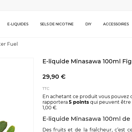
E-LIQUIDES
SELS DE NICOTINE
DIY
ACCESSOIRES
ter Fuel
E-liquide Minasawa 100ml Fig
29,90 €
TTC
En achetant ce produit vous pouvez 
rapportera
5
points
qui peuvent être 
1,00 €
.
E-liquide Minasawa 100ml d
Des fruits et de la fraîcheur, c’est 