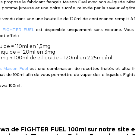
vous propose le fabricant français Maison Fuel avec son e-liquide 
 pomme juteuse et une poire sucrée, relevée par la saveur végétal
t vendu dans une une bouteille de 120ml de contenance remplit à 1
ue
FIGHTER FUEL
est disponible uniquement sans nicotine. Vous
et effet :
uide = 110ml en 1,5mg
liquide = 120ml en 3mg
mg + 100ml de e-liquide = 120ml en 2.25mg/ml
s Maison Fuel
est une combinaison de recettes fruités et ultra f
at de 100ml afin de vous permettre de vaper des e-liquides Fighte
awa 100ml :
awa de FIGHTER FUEL 100ml sur notre site e