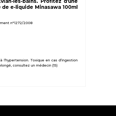
ian-les-bains. Profitez d'une
le de e-liquide Minasawa 100ml
glement n°1272/2008
à l’hypertension. Toxique en cas d’ingestion
rolongé, consultez un médecin (15)