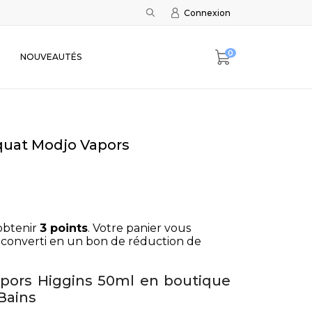
Connexion
0
NOUVEAUTÉS
Squat Modjo Vapors
obtenir
3
points
. Votre panier vous
converti en un bon de réduction de
apors Higgins 50ml en boutique
Bains