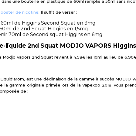
é, dans une bouteille en plastique de 60ml remplie à 50ml sans nico
booster de nicotine
: Il suffit de verser :
 60ml de Higgins Second Squat en 3mg
 60ml de 2nd Squat Higgins en 1,5mg
nir 70ml de Second squat Higgins en 6mg
 e-liquide 2nd Squat MODJO VAPORS Higgins
e Modjo Vapors 2nd Squat revient à 4,58€ les 10ml au lieu de 6,90€
Liquid'arom, est une déclinaison de la gamme à succès MODJO VAP
e la gamme originale primée ors de la Vapexpo 2018, vous prendr
 composée de :