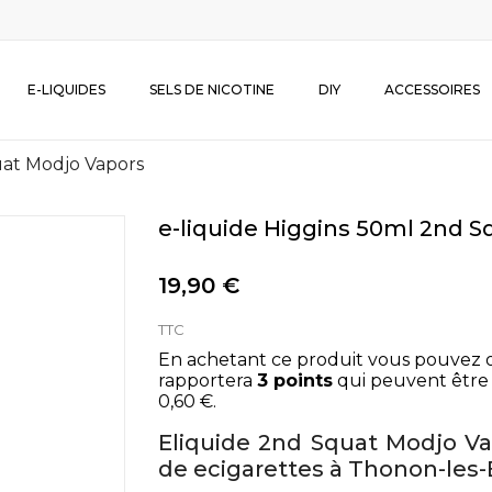
E-LIQUIDES
SELS DE NICOTINE
DIY
ACCESSOIRES
uat Modjo Vapors
e-liquide Higgins 50ml 2nd 
19,90 €
TTC
En achetant ce produit vous pouvez 
rapportera
3
points
qui peuvent être 
0,60 €
.
Eliquide 2nd Squat Modjo V
de ecigarettes à Thonon-les-