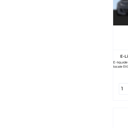
E-L
E-liquid
locale RI