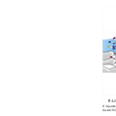
E-Li
E-liquid
locale RI