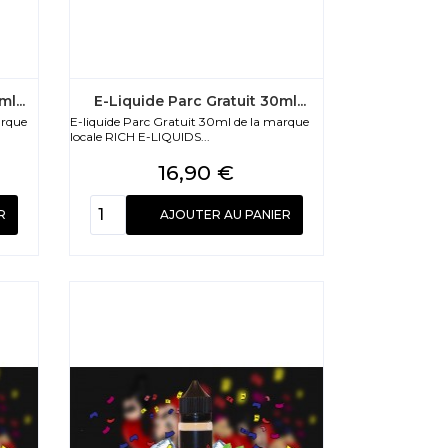
l...
E-Liquide Parc Gratuit 30ml...
arque
E-liquide Parc Gratuit 30ml de la marque
locale RICH E-LIQUIDS...
Prix
16,90 €
R
AJOUTER AU PANIER