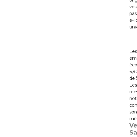
ori
vou
pas
e-l
uni
Les
emb
éco
6,9
de 
Les
rec
not
con
son
mêm
Ve
Sa