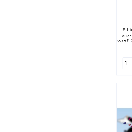
E-Li
E-liquid
locale RI