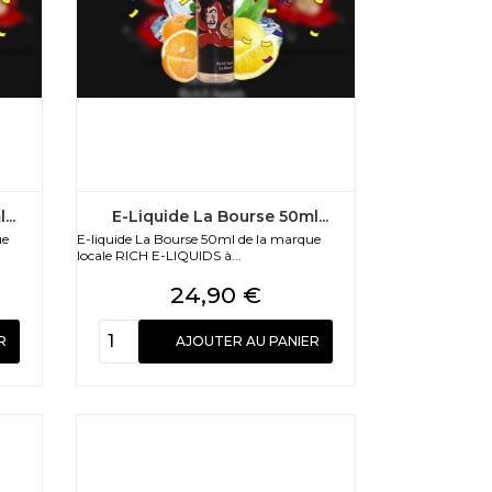
..
E-Liquide La Bourse 50ml...
ue
E-liquide La Bourse 50ml de la marque
locale RICH E-LIQUIDS à...
Prix
24,90 €
R
AJOUTER AU PANIER