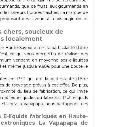
 propose une large gamme de saveurs pour
gourmands, que de fruits, aux gourmands en
t les saveurs fruitées fraiches. La marque de
proposant des saveurs à la fois originales et
s chers, soucieux de
és localement
n Haute-Savoie et ont la particularité d'être
ml, ce qui vous permettra de réaliser des
remium vendant en moyenne ses e-liquides
l et même jusqu'à 9,60€ pour une bouteille
.
les en PET qui ont la particularité d'être
bacs de recyclage prévus à cet effet. De plus,
ximité du lieu de fabrication, ce qui limite
é: les e-liquides du fabricant Rich eliquids
!! Et chez la Vapapapa, nous partageons ces
 E-liquids fabriqués en Haute-
lextroniques La Vapapapa de