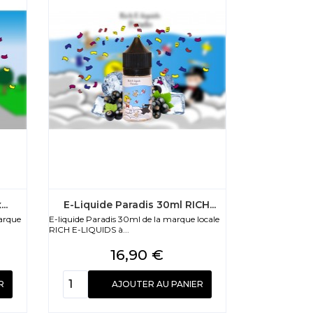
..
E-Liquide Paradis 30ml RICH...
marque
E-liquide Paradis 30ml de la marque locale
RICH E-LIQUIDS à...
Prix
16,90 €
R
AJOUTER AU PANIER