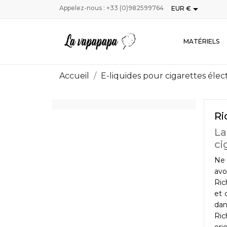

Appelez-nous :
+33 (0)982599764
EUR €
MATÉRIELS
Accueil
E-liquides pour cigarettes éle
Ri
La
ci
Ne 
avo
Ric
et 
dan
Ric