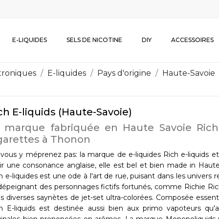
E-LIQUIDES
SELS DE NICOTINE
DIY
ACCESSOIRES
ctroniques
E-liquides
Pays d'origine
Haute-Savoie
ch E-liquids (Haute-Savoie)
 marque fabriquée en Haute Savoie Rich 
garettes à Thonon
vous y méprenez pas: la marque de e-liquides Rich e-liquids
ir une consonance anglaise, elle est bel et bien made in Haute-S
h e-liquides est une ode à l'art de rue, puisant dans les univers r
dépeignant des personnages fictifs fortunés, comme Richie Ric
s diverses saynètes de jet-set ultra-colorées. Composée esse
h E-liquids est destinée aussi bien aux primo vapoteurs qu