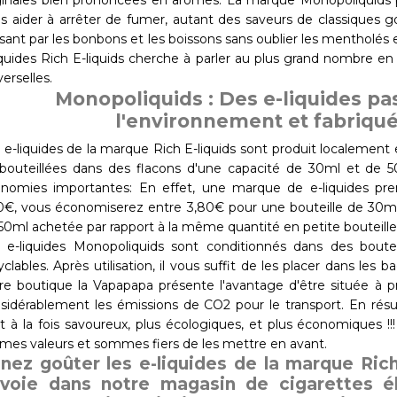
ginales bien prononcées en arômes. La marque Monopoliquids
s aider à arrêter de fumer, autant des saveurs de classiques 
sant par les bonbons et les boissons sans oublier les mentholés e
iquides Rich E-liquids cherche à parler au plus grand nombre en 
verselles.
Monopoliquids : Des e-liquides pa
l'environnement et fabriqu
 e-liquides de la marque Rich E-liquids sont produit localement e
outeillées dans des flacons d'une capacité de 30ml et de 50
nomies importantes: En effet, une marque de e-liquides p
0€, vous économiserez entre 3,80€ pour une bouteille de 30m
50ml achetée par rapport à la même quantité en petite bouteille
 e-liquides Monopoliquids sont conditionnés dans des bouteil
yclables. Après utilisation, il vous suffit de les placer dans les 
re boutique la Vapapapa présente l'avantage d'être située à pro
sidérablement les émissions de CO2 pour le transport. En résum
t à la fois savoureux, plus écologiques, et plus économiques !
es valeurs et sommes fiers de les mettre en avant.
nez goûter les e-liquides de la marque Rich
voie dans notre magasin de cigarettes é