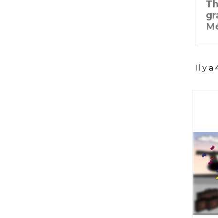
Th
gr
Mé
Il y a