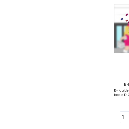
E-
E-liquid
locale RI