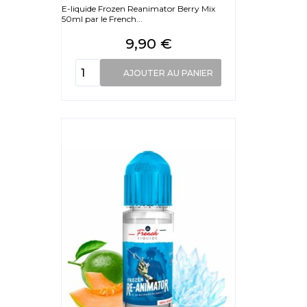
E-liquide Frozen Reanimator Berry Mix
50ml par le French...
Prix
9,90 €
AJOUTER AU PANIER