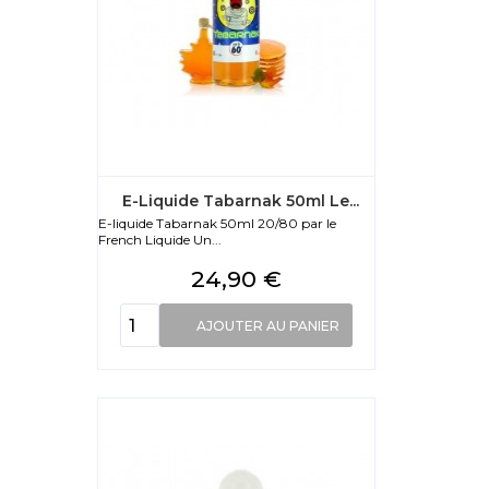
E-Liquide Tabarnak 50ml Le...
E-liquide Tabarnak 50ml 20/80 par le
French Liquide Un...
Prix
24,90 €
AJOUTER AU PANIER