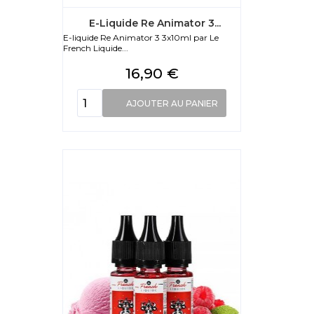
E-Liquide Re Animator 3...
E-liquide Re Animator 3 3x10ml par Le
French Liquide...
Prix
16,90 €
AJOUTER AU PANIER