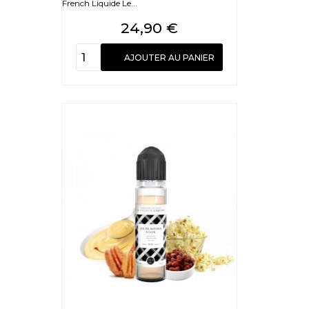
French Liquide Le...
Prix
24,90 €
AJOUTER AU PANIER