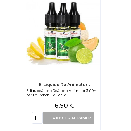
E-Liquide Re Animator...
E-liquide&nbsp;Re&nbsp;Animator 3x10ml
par Le French LiquideLe...
Prix
16,90 €
AJOUTER AU PANIER