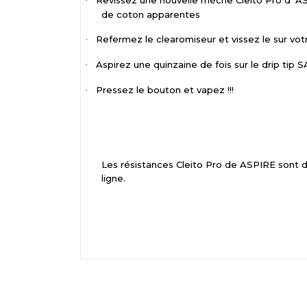
Revissez une nouvelle mèche Cleito Pro d’ ASP
·
de coton apparentes
Refermez le clearomiseur et vissez le sur vot
·
Aspirez une quinzaine de fois sur le drip ti
·
Pressez le bouton et vapez !!!
·
Les résistances Cleito Pro de ASPIRE sont 
ligne.