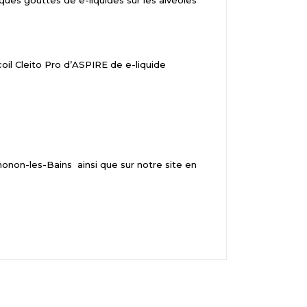
ques gouttes de e-liquides sur les alvéoles
il Cleito Pro d’ASPIRE de e-liquide
honon-les-Bains
ainsi que sur notre site en