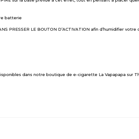
IRE sur la base prévue à cet effet, tout en pensant à placer quel
re batterie
p SANS PRESSER LE BOUTON D’ACTIVATION afin d’humidifier votre co
disponibles dans notre boutique de e-cigarette La Vapapapa sur T