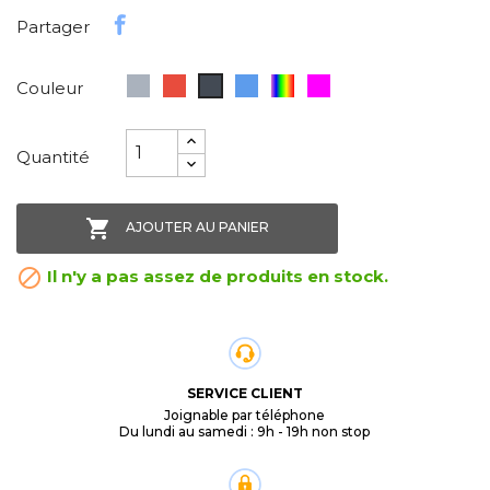
Partager
Gris
Rouge
Bleu
Rainbow
Violet
Noir
Couleur
Quantité

AJOUTER AU PANIER

Il n'y a pas assez de produits en stock.
SERVICE CLIENT
Joignable par téléphone
Du lundi au samedi : 9h - 19h non stop