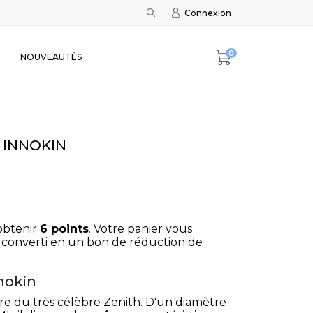
Connexion
0
NOUVEAUTÉS
l INNOKIN
obtenir
6
points
. Votre panier vous
 converti en un bon de réduction de
nokin
ère du très célèbre Zenith. D'un diamètre