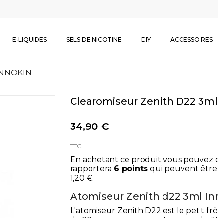
E-LIQUIDES
SELS DE NICOTINE
DIY
ACCESSOIRES
 INNOKIN
Clearomiseur Zenith D22 3m
34,90 €
TTC
En achetant ce produit vous pouvez 
rapportera
6
points
qui peuvent être
1,20 €
.
Atomiseur Zenith d22 3ml In
L'atomiseur Zenith D22 est le petit fr