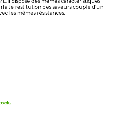
 il dispose des mêmes caractéristiques
rfaite restitution des saveurs couplé d'un
avec les mêmes résistances.
tock.