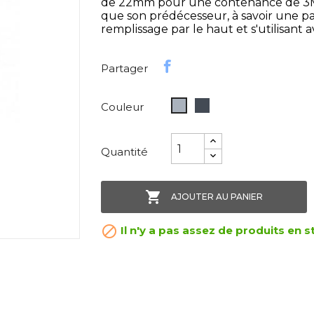
de 22mm pour une contenance de 3ML,
que son prédécesseur, à savoir une pa
remplissage par le haut et s'utilisant 
Partager
Noir
Gris
Couleur
Quantité

AJOUTER AU PANIER

Il n'y a pas assez de produits en s