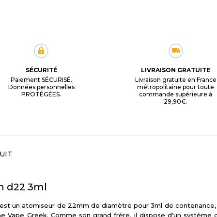
SÉCURITÉ
LIVRAISON GRATUITE
Paiement SÉCURISÉ.
Livraison gratuite en France
Données personnelles
métropolitaine pour toute
PROTÉGÉES.
commande supérieure à
29,90€.
UIT
h d22 3ml
n est un atomiseur de 22mm de diamètre pour 3ml de contenance, né
the Vape Greek. Comme son grand frère, il dispose d'un système 