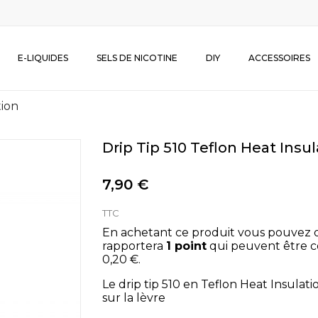
E-LIQUIDES
SELS DE NICOTINE
DIY
ACCESSOIRES
tion
Drip Tip 510 Teflon Heat Insul
7,90 €
TTC
En achetant ce produit vous pouvez 
rapportera
1
point
qui peuvent être c
0,20 €
.
Le drip tip 510 en Teflon Heat Insulati
sur la lèvre