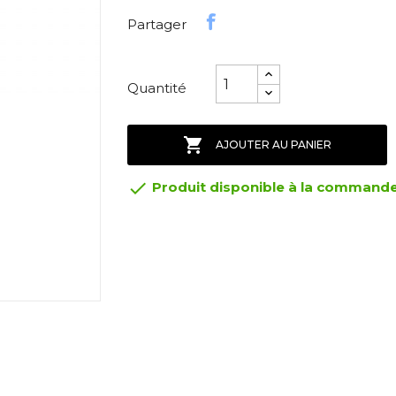
Partager
Quantité

AJOUTER AU PANIER

Produit disponible à la command