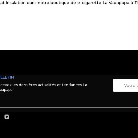
Heat Insulation dans notre boutique de e-cigarette La Vapapapa à T
LLETIN
cevez les dernières actualités et tendances La
papapa !