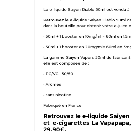
Le e-liquide Saiyen Diablo 50ml est vendu à 
Retrouvez le e-liquide Saiyen Diablo 50ml
dans la bouteille pour obtenir votre e-juice e
•
50ml + 1 booster en 10mg/ml = 60ml en 1,5
•
50ml + 1 booster en 20mg/ml= 60ml en 3m
La gamme Saiyen Vapors 50ml du fabricant f
elle est composée de :
•
PG/VG : 50/50
•
Arômes
•
sans nicotine
Fabriqué en France
Retrouvez le e-liquide Saiye
et e-cigarettes La Vapapapa, a
29,90€.