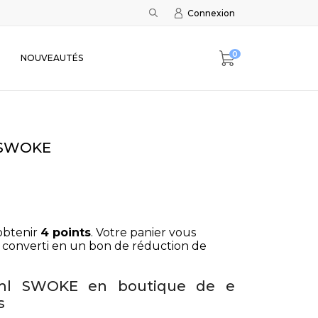
Connexion
0
NOUVEAUTÉS
l SWOKE
obtenir
4
points
. Votre panier vous
 converti en un bon de réduction de
50ml SWOKE en boutique de e
s