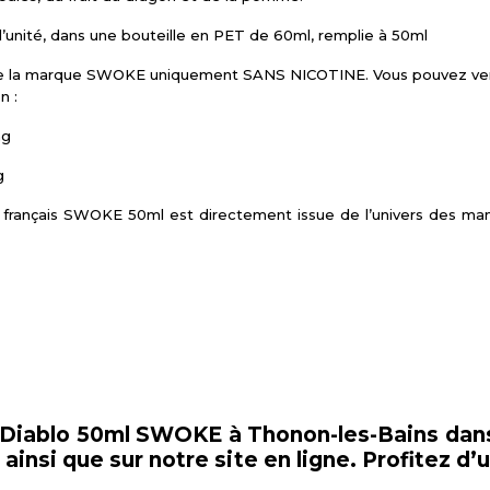
l’unité, dans une bouteille en PET de 60ml, remplie à 50ml
 de la marque SWOKE uniquement SANS NICOTINE. Vous pouvez ver
n :
mg
g
rançais SWOKE 50ml est directement issue de l’univers des mangas 
n Diablo 50ml SWOKE à Thonon-les-Bains dans
insi que sur notre site en ligne. Profitez d’un