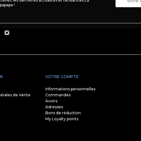
cevez les dernières actualités et tendances La
papapa !
A
VOTRE COMPTE
Informations personnelles
érales de Vente
Commandes
r
Avoirs
Adresses
Bons de réduction
My Loyalty points