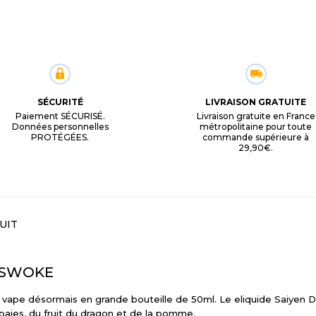
SÉCURITÉ
LIVRAISON GRATUITE
Paiement SÉCURISÉ.
Livraison gratuite en France
Données personnelles
métropolitaine pour toute
PROTÉGÉES.
commande supérieure à
29,90€.
UIT
l SWOKE
 vape désormais en grande bouteille de 50ml. Le eliquide Saiyen Di
baies, du fruit du dragon et de la pomme.