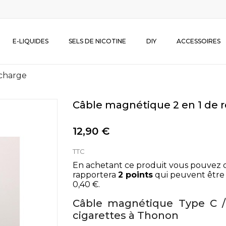
E-LIQUIDES
SELS DE NICOTINE
DIY
ACCESSOIRES
echarge
Câble magnétique 2 en 1 de 
12,90 €
TTC
En achetant ce produit vous pouvez 
rapportera
2
points
qui peuvent être 
0,40 €
.
Câble magnétique Type C /
cigarettes à Thonon