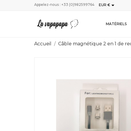

Appelez-nous :
+33 (0)982599764
EUR €
MATÉRIELS
Accueil
Câble magnétique 2 en 1 de r