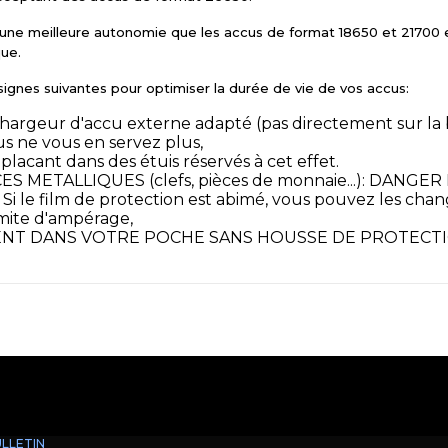
ne meilleure autonomie que les accus de format 18650 et 21700 et 
que.
gnes suivantes pour optimiser la durée de vie de vos accus:
argeur d'accu externe adapté (pas directement sur la b
s ne vous en servez plus,
 placant dans des étuis réservés à cet effet.
 METALLIQUES (clefs, pièces de monnaie...): DANGE
Si le film de protection est abimé, vous pouvez les cha
limite d'ampérage,
MENT DANS VOTRE POCHE SANS HOUSSE DE PROTECT
LLETIN