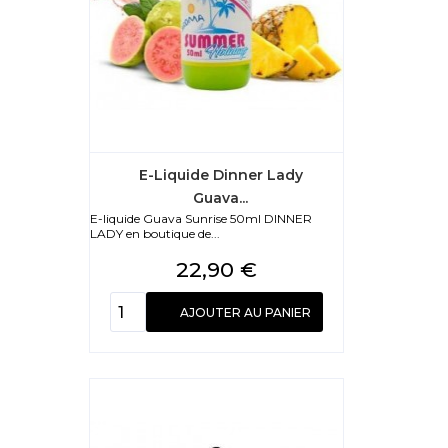
E-Liquide Dinner Lady
Guava...
E-liquide Guava Sunrise 50ml DINNER
LADY en boutique de...
Prix
22,90 €
AJOUTER AU PANIER