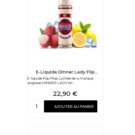
E-Liquide Dinner Lady Flip...
E-liquide Flip Flop Lychee de a marque
anglaise DINNER LADY en...
Prix
22,90 €
AJOUTER AU PANIER