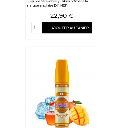
E-liquide Strawberry Bikini 50ml de la
marque anglaise DINNER...
Prix
22,90 €
AJOUTER AU PANIER