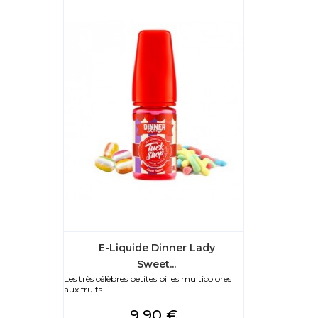
E-Liquide Dinner Lady
Sweet...
Les très célèbres petites billes multicolores
aux fruits...
Prix
9,90 €