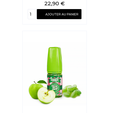
Prix
22,90 €
AJOUTER AU PANIER